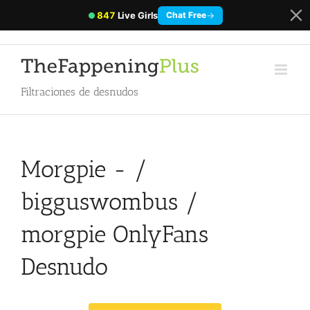
847
Live Girls
→
Chat Free
Filtraciones de desnudos
Morgpie - /
bigguswombus /
morgpie OnlyFans
Desnudo